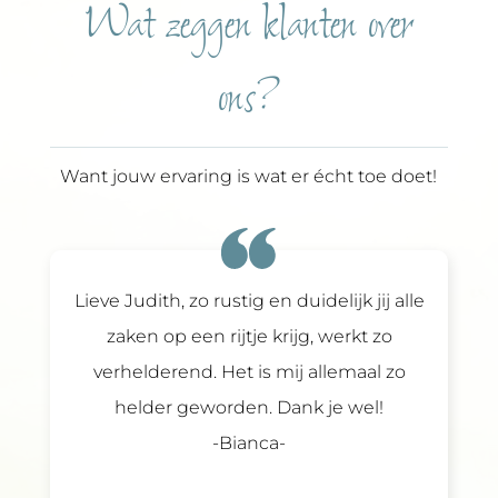
Wat zeggen klanten over
ons?
Want jouw ervaring is wat er écht toe doet!
me coach
Lieve Judith, zo rustig en duidelijk jij alle
Al sne
 in mij
zaken op een rijtje krijg, werkt zo
maar m
eleboel
verhelderend. Het is mij allemaal zo
Kan ik 
e aan de
helder geworden. Dank je wel!
werk 
 beter
Bianca
hiervo
ith dan
wat vr