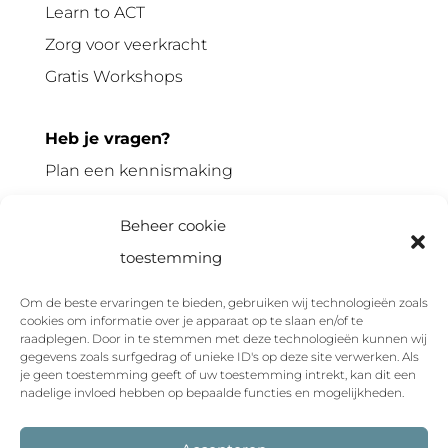
Learn to ACT
Zorg voor veerkracht
Gratis Workshops
Heb je vragen?
Plan een kennismaking
Neem contact op
Beheer cookie
toestemming
Volg ons op
Om de beste ervaringen te bieden, gebruiken wij technologieën zoals
cookies om informatie over je apparaat op te slaan en/of te
raadplegen. Door in te stemmen met deze technologieën kunnen wij
gegevens zoals surfgedrag of unieke ID's op deze site verwerken. Als
je geen toestemming geeft of uw toestemming intrekt, kan dit een
nadelige invloed hebben op bepaalde functies en mogelijkheden.
Algemene voorwaarden
Privacyverklaring